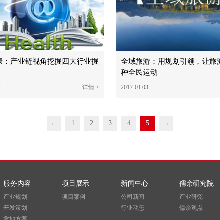
康：产业链视角挖掘四大行业掘
全域旅游：用规划引领，让旅
种全民运动
2
详情 >
2017-03-03
←
1
2
3
4
5
→
服务内容
项目展示
新闻中心
儒余研究院
产业规划
项目案例
公司新闻
产业研究
开发策划
行业动态
儒余观点
拿地方案